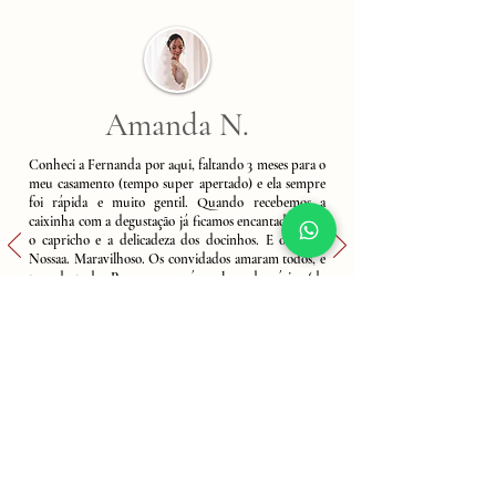
Amanda N.
Conheci a Fernanda por aqui, faltando 3 meses para o
meu casamento (tempo super apertado) e ela sempre
foi rápida e muito gentil. Quando recebemos a
caixinha com a degustação já ficamos encantados com
o capricho e a delicadeza dos docinhos. E o sabor!
Nossaa. Maravilhoso. Os convidados amaram todos, e
teve de tudo. Pessoas que saíram levando vários (de
tão bom) e pessoas arrependidas de não terem comido
mais
Fê (a intima) muito obrigada! Você tornou o nosso dia
especial mais doce e inesquecível.