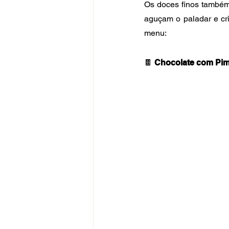
Os doces finos também 
aguçam o paladar e cri
menu:
🍫 
Chocolate com Pi