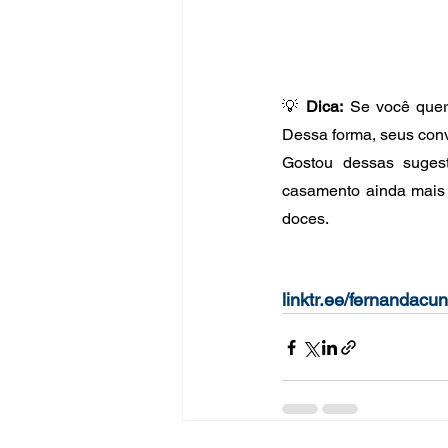
💡 
Dica:
 Se você quer
Dessa forma, seus conv
Gostou dessas sugest
casamento ainda mais 
doces. 
linktr.ee/fernandacun