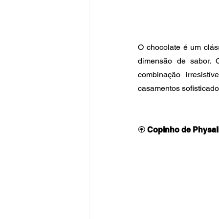
O chocolate é um clás
dimensão de sabor. O
combinação irresistí
casamentos sofisticad
🏵️ 
Copinho de Physal